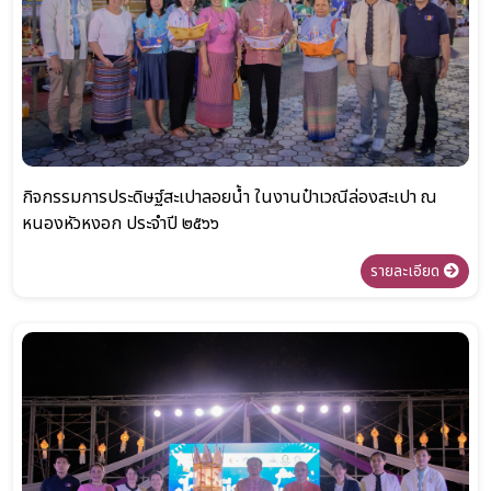
กิจกรรมการประดิษฐ์สะเปาลอยน้ำ ในงานป๋าเวณีล่องสะเปา ณ
หนองหัวหงอก ประจำปี ๒๕๖๖
รายละเอียด