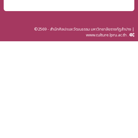
©2569 - สำนักศิลปะและวัฒนธรรม มหาวิทยาลัยราชภัฏลำปาง |
www.culture.lpru.ac.th .