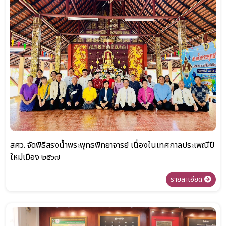
สศว. จัดพิธีสรงน้ำพระพุทธพิทยาจารย์ เนื่องในเทศกาลประเพณีปี
ใหม่เมือง ๒๕๖๗
รายละเอียด