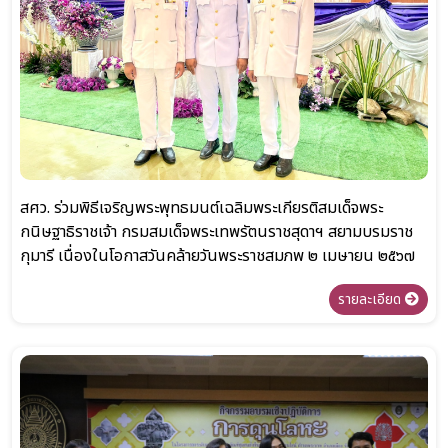
สศว. ร่วมพิธีเจริญพระพุทธมนต์เฉลิมพระเกียรติสมเด็จพระ
กนิษฐาธิราชเจ้า กรมสมเด็จพระเทพรัตนราชสุดาฯ สยามบรมราช
กุมารี เนื่องในโอกาสวันคล้ายวันพระราชสมภพ ๒ เมษายน ๒๕๖๗
รายละเอียด