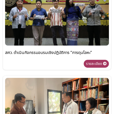
สศว. ดำเนินกิจกรรมอบรมเชิงปฏิบัติการ “การดุนโลหะ”
รายละเอียด