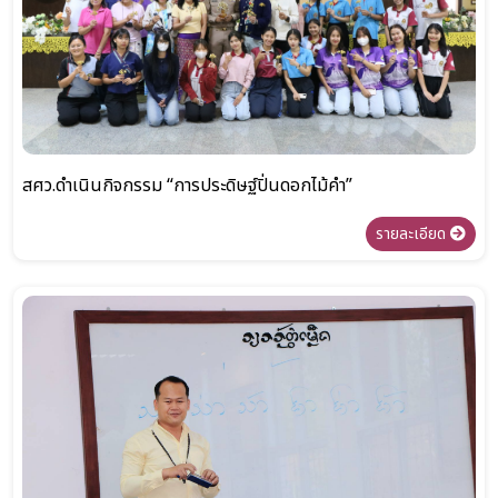
สศว.ดำเนินกิจกรรม “การประดิษฐ์ปิ่นดอกไม้คำ”
รายละเอียด