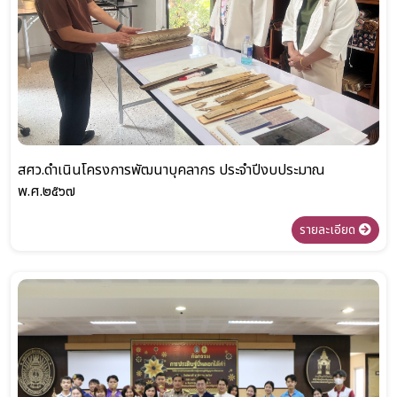
สศว.ดำเนินโครงการพัฒนาบุคลากร ประจำปีงบประมาณ
พ.ศ.๒๕๖๗
รายละเอียด