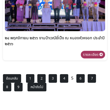
๒๔ พฤศจิกายน ๒๕๖๖ งานป๋าเวณียี่เป็ง ณ หนองหัวหงอก ประจำปี
๒๕๖๖
รายละเอียด
5
ย้อนกลับ
1
2
3
4
6
7
8
9
หน้าถัดไป