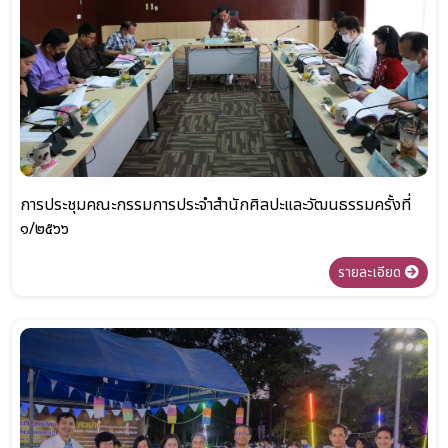
การประชุมคณะกรรมการประจำสำนักศิลปะและวัฒนธรรมครั้งที่
๑/๒๕๖๖
รายละเอียด