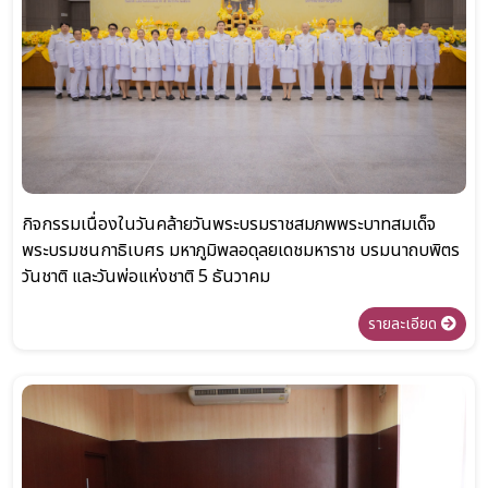
กิจกรรมเนื่องในวันคล้ายวันพระบรมราชสมภพพระบาทสมเด็จ
พระบรมชนกาธิเบศร มหาภูมิพลอดุลยเดชมหาราช บรมนาถบพิตร
วันชาติ และวันพ่อแห่งชาติ 5 ธันวาคม
รายละเอียด