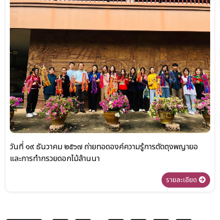
วันที่ ๑๙ ธันวาคม ๒๕๖๗ ถ่ายทอดองค์ความรู้การตัดตุงพญายอ
และการทำกรวยดอกไม้ล้านนา
รายละเอียด