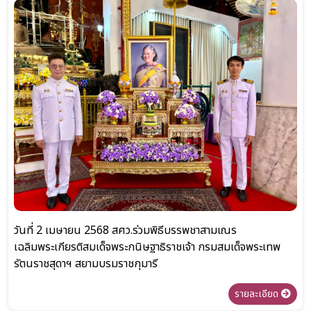
วันที่ 2 เมษายน 2568 สศว.ร่วมพิธีบรรพชาสามเณร
เฉลิมพระเกียรติสมเด็จพระกนิษฐาธิราชเจ้า กรมสมเด็จพระเทพ
รัตนราชสุดาฯ สยามบรมราชกุมารี
รายละเอียด