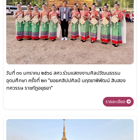
วันที่ ๓๑ มกราคม ๒๕๖๘ สศว.ร่วมแสดงงานศิลปวัฒนธรรม
อุดมศึกษา ครั้งที่ ๒๓ “ยอยศสิปปศิลป์ นฤตยาพิพัฒน์ สิบสอง
ทศวรรษ ราชภัฏอยุธยา”
รายละเอียด