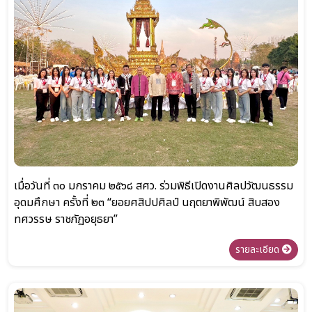
เมื่อวันที่ ๓๐ มกราคม ๒๕๖๘ สศว. ร่วมพิธีเปิดงานศิลปวัฒนธรรม
อุดมศึกษา ครั้งที่ ๒๓ “ยอยศสิปปศิลป์ นฤตยาพิพัฒน์ สิบสอง
ทศวรรษ ราชภัฏอยุธยา”
รายละเอียด