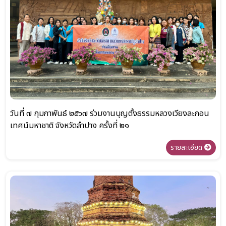
วันที่ ๗ กุมภาพันธ์ ๒๕๖๗ ร่วมงานบุญตั้งธรรมหลวงเวียงละกอน
เทศน์มหาชาติ จังหวัดลำปาง ครั้งที่ ๒๑
รายละเอียด