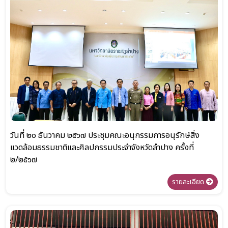
วันที่ ๒๐ ธันวาคม ๒๕๖๗ ประชุมคณะอนุกรรมการอนุรักษ์สิ่ง
แวดล้อมธรรมชาติและศิลปกรรมประจำจังหวัดลำปาง ครั้งที่
๒/๒๕๖๗
รายละเอียด