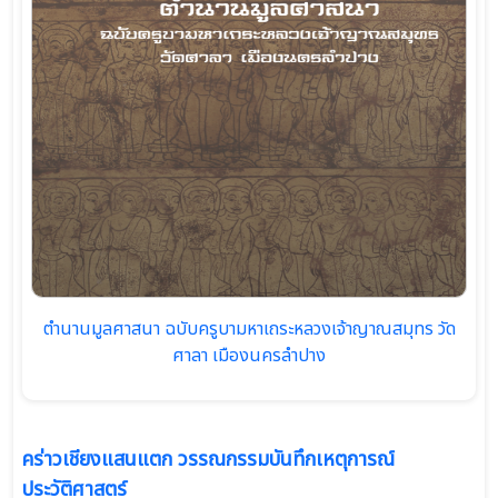
ตำนานมูลศาสนา ฉบับครูบามหาเถระหลวงเจ้าญาณสมุทร วัด
ศาลา เมืองนครลำปาง
คร่าวเชียงแสนแตก วรรณกรรมบันทึกเหตุการณ์
ประวัติศาสตร์