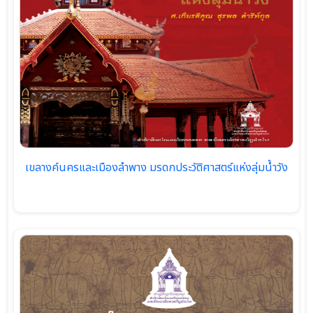
เขลางค์นครและเมืองลำพาง มรดกประวัติศาสตร์แห่งลุ่มน้ำวัง