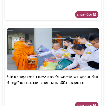
รายละเอียด
วันที่ ๒๕ พฤศจิกายน ๒๕๖๘ สศว ร่วมพิธีเจริญพระพุทธมนต์และ
ทำบุญตักบาตรถวายพระราชกุศล และพิธีวางพวงมาลา
รายละเอียด