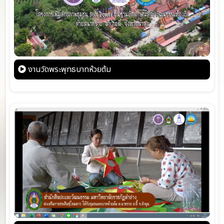
งานวัดพระพุทธบาทห้วยต้ม