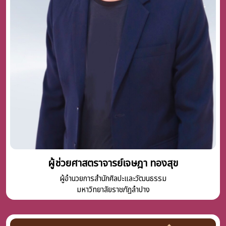
ผู้ช่วยศาสตราจารย์เจษฎา ทองสุข
ผู้อำนวยการสำนักศิลปะและวัฒนธรรม
มหาวิทยาลัยราชภัฏลำปาง