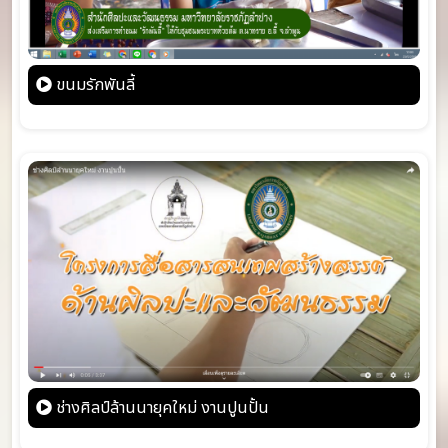
ขนมรักพันลี้
ช่างศิลป์ล้านนายุคใหม่ งานปูนปั้น