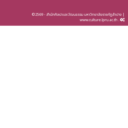
©2569 - สำนักศิลปะและวัฒนธรรม มหาวิทยาลัยราชภัฏลำปาง |
www.culture.lpru.ac.th .