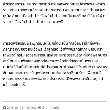
พัชรกิติยาภา นเรนทิราเทพยวดี กรมหลวงราชสาริณีสิริพัชร มหาวัชร
ราชธิดา ณ วัดพระแก้วดอนเต้าสุชาดาราม พระอารามหลวง ตำบลเวียง
เหนือ อำเภอเมืองลำปาง จังหวัดลำปาง โดยมีนายชุติเดช มีจันทร์ ผู้ว่า
ราชการจังหวัดลำปาง เป็นประธานในพธี
การจัดพิธีเจริญพระพุทธมนต์ในครั้งนี้ เป็นการน้อมรำลึกถึงพระ
กรุณาธิคุณของสมเด็จพระเจ้าลูกเธอ เจ้าฟ้าพัชรกิติยาภา นเรนทิรา
เทพยวดี กรมหลวงราชสาริณีสิริพัชร มหาวัชรราชธิดา ที่มีต่อพสกนิกร
ชาวไทย และเพื่อแสดงออกถึงความจงรักภักดีต่อสถาบันพระมหา
กษัตริย์ ถือเป็นโอกาสอันดีที่ประชาชนชาวไทยจะได้ร่วมกันถวายพระพร
ชัยมงคลและการเจริญพระพุทธมนต์บทโพชฌังคปริตร เพื่อขอให้
พระองค์ทรงหายจากพระอาการประชวรและมีพระพลานามัยสมบูรณ์
แข็งแรงโดยเร็ว
2025-09-08 14:50:56 .
อ่าน 114 ครั้ง