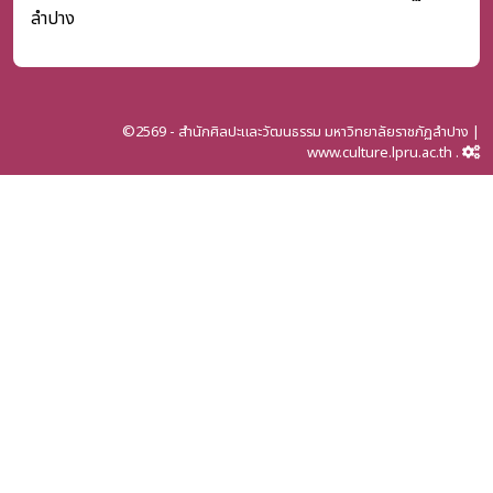
ลำปาง
©2569 - สำนักศิลปะและวัฒนธรรม มหาวิทยาลัยราชภัฏลำปาง |
www.culture.lpru.ac.th .