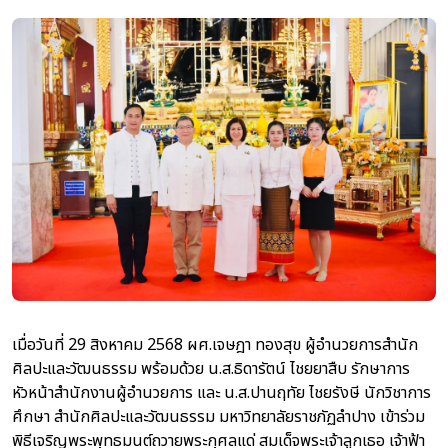
เมื่อวันที่ 29 สิงหาคม 2568 ผศ.เจษฎา ทองสุข ผู้อำนวยการสำนัก
ศิลปะและวัฒนธรรม พร้อมด้วย น.ส.ธิดารัตน์ ไชยยาสืบ รักษาการ
หัวหน้าสำนักงานผู้อำนวยการ และ น.ส.ปานฤทัย ไชยรังษี นักวิชาการ
ศึกษา สำนักศิลปะและวัฒนธรรม มหาวิทยาลัยราชภัฏลำปาง เข้าร่วม
พิธีเจริญพระพุทธมนต์ถวายพระกุศลแด่ สมเด็จพระเจ้าลูกเธอ เจ้าฟ้า