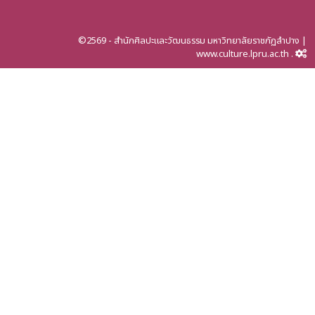
©2569 - สำนักศิลปะและวัฒนธรรม มหาวิทยาลัยราชภัฏลำปาง |
www.culture.lpru.ac.th .