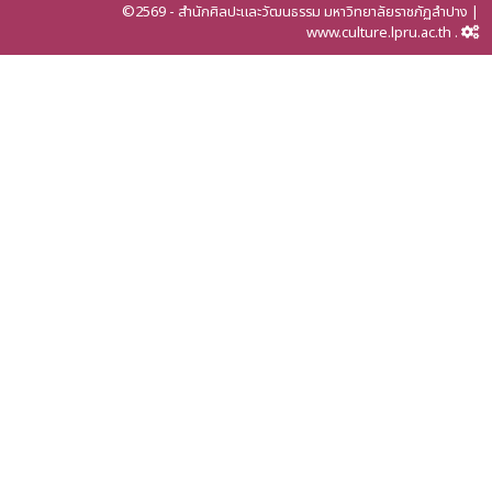
©2569 - สำนักศิลปะและวัฒนธรรม มหาวิทยาลัยราชภัฏลำปาง |
www.culture.lpru.ac.th .