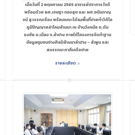
เมื่อวันที่ 2 พฤษภาคม 2565 อาจารย์ปราการ ใจดี
พร้อมด้วย ผศ.เจษฎา ทองสุข และ ผศ.ชนันกาญ
จน์ สุวรรณเรือง พร้อมคณะได้ลงพื้นที่ถ่ายทำวิดิโอ
ภูมิปัญญาสล่าโคมล้านนา ณ บ้านวังหม้อ ต.ต้น
ธงชัย อ.เมือง จ.ลำปาง ภายใต้โครงการจัดทำฐาน
ข้อมูลชุมชนช่างศิลป์ล้านนาลำปาง - ลำพูน และ
สมรรถนะภาคีเครือข่าย
รายละเอียด