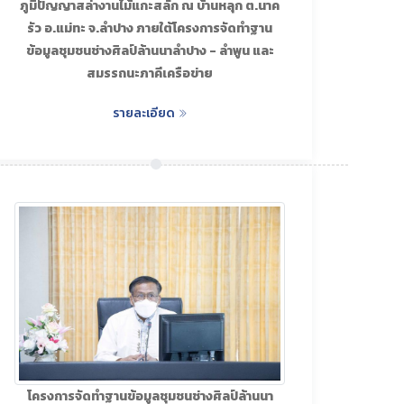
ภูมิปัญญาสล่างานไม้แกะสลัก ณ บ้านหลุก ต.นาค
รัว อ.แม่ทะ จ.ลำปาง ภายใต้โครงการจัดทำฐาน
ข้อมูลชุมชนช่างศิลป์ล้านนาลำปาง - ลำพูน และ
สมรรถนะภาคีเครือข่าย
รายละเอียด
โครงการจัดทำฐานข้อมูลชุมชนช่างศิลป์ล้านนา