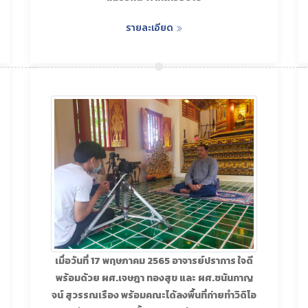
รายละเอียด
เมื่อวันที่ 17 พฤษภาคม 2565 อาจารย์ปราการ ใจดี
พร้อมด้วย ผศ.เจษฎา ทองสุข และ ผศ.ชนันกาญ
จน์ สุวรรณเรือง พร้อมคณะได้ลงพื้นที่ถ่ายทำวิดิโอ