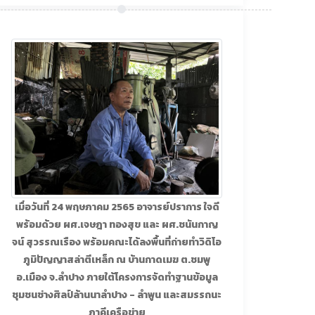
เมื่อวันที่ 24 พฤษภาคม 2565 อาจารย์ปราการ ใจดี
พร้อมด้วย ผศ.เจษฎา ทองสุข และ ผศ.ชนันกาญ
จน์ สุวรรณเรือง พร้อมคณะได้ลงพื้นที่ถ่ายทำวิดิโอ
ภูมิปัญญาสล่าตีเหล็ก ณ บ้านกาดเมฆ ต.ชมพู
อ.เมือง จ.ลำปาง ภายใต้โครงการจัดทำฐานข้อมูล
ชุมชนช่างศิลป์ล้านนาลำปาง - ลำพูน และสมรรถนะ
ภาคีเครือข่าย