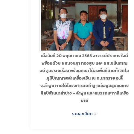
เมื่อวันที่ 20 พฤษภาคม 2565 อาจารย์ปราการ ใจดี
พร้อมด้วย ผศ.เจษฎา ทองสุข และ ผศ.ชนันกาญ
จน์ สุวรรณเรือง พร้อมคณะได้ลงพื้นที่ถ่ายทำวิดิโอ
ภูมิปัญญาสล่าเครื่องเงิน ณ ต.นาทราย อ.ลี้
จ.ลำพูน ภายใต้โครงการจัดทำฐานข้อมูลชุมชนช่าง
ศิลป์ล้านนาลำปาง - ลำพูน และสมรรถนะภาคีเครือ
ข่าย
รายละเอียด