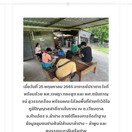
เมื่อวันที่ 25 พฤษภาคม 2565 อาจารย์ปราการ ใจดี
พร้อมด้วย ผศ.เจษฎา ทองสุข และ ผศ.ชนันกาญ
จน์ สุวรรณเรือง พร้อมคณะได้ลงพื้นที่ถ่ายทำวิดิโอ
ภูมิปัญญาสล่าตีดาบโบราณ ณ ต.เวียงตาล
อ.ห้างฉัตร จ.ลำปาง ภายใต้โครงการจัดทำฐาน
ข้อมูลชุมชนช่างศิลป์ล้านนาลำปาง - ลำพูน และ
สมรรถนะภาคีเครือข่าย