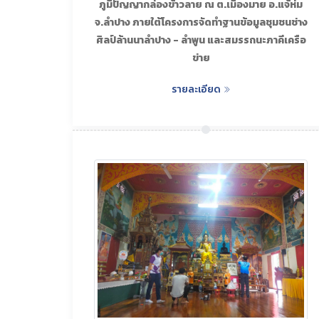
ภูมิปัญญากล่องข้าวลาย ณ ต.เมืองมาย อ.แจ้ห่ม
จ.ลำปาง ภายใต้โครงการจัดทำฐานข้อมูลชุมชนช่าง
ศิลป์ล้านนาลำปาง - ลำพูน และสมรรถนะภาคีเครือ
ข่าย
รายละเอียด