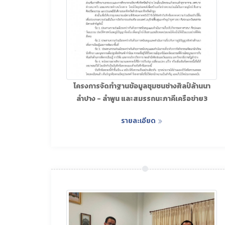
โครงการจัดทำฐานข้อมูลชุมชนช่างศิลป์ล้านนา
ลำปาง - ลำพูน และสมรรถนะภาคีเครือข่าย3
รายละเอียด