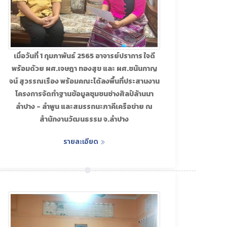
เมื่อวันที่ 1 กุมภาพันธ์ 2565 อาจารย์ปราการ ใจดี
พร้อมด้วย ผศ.เจษฎา ทองสุข และ ผศ.ชนันกาญ
จน์ สุวรรณเรือง พร้อมคณะได้ลงพื้นที่ประสานงาน
โครงการจัดทำฐานข้อมูลชุมชนช่างศิลป์ล้านนา
ลำปาง - ลำพูน และสมรรถนะภาคีเครือข่าย ณ
สำนักงานวัฒนธรรม จ.ลำปาง
รายละเอียด