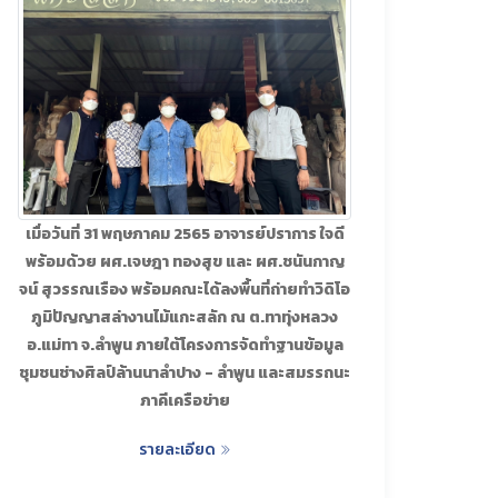
เมื่อวันที่ 31 พฤษภาคม 2565 อาจารย์ปราการ ใจดี
พร้อมด้วย ผศ.เจษฎา ทองสุข และ ผศ.ชนันกาญ
จน์ สุวรรณเรือง พร้อมคณะได้ลงพื้นที่ถ่ายทำวิดิโอ
ภูมิปัญญาสล่างานไม้แกะสลัก ณ ต.ทาทุ่งหลวง
อ.แม่ทา จ.ลำพูน ภายใต้โครงการจัดทำฐานข้อมูล
ชุมชนช่างศิลป์ล้านนาลำปาง - ลำพูน และสมรรถนะ
ภาคีเครือข่าย
รายละเอียด