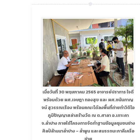
เมื่อวันที่ 30 พฤษภาคม 2565 อาจารย์ปราการ ใจดี
พร้อมด้วย ผศ.เจษฎา ทองสุข และ ผศ.ชนันกาญ
จน์ สุวรรณเรือง พร้อมคณะได้ลงพื้นที่ถ่ายทำวิดิโอ
ภูมิปัญญาสล่าสร้างวัด ณ ต.ศาลา อ.เกาะคา
จ.ลำปาง ภายใต้โครงการจัดทำฐานข้อมูลชุมชนช่าง
ศิลป์ล้านนาลำปาง - ลำพูน และสมรรถนะภาคีเครือ
ข่าย