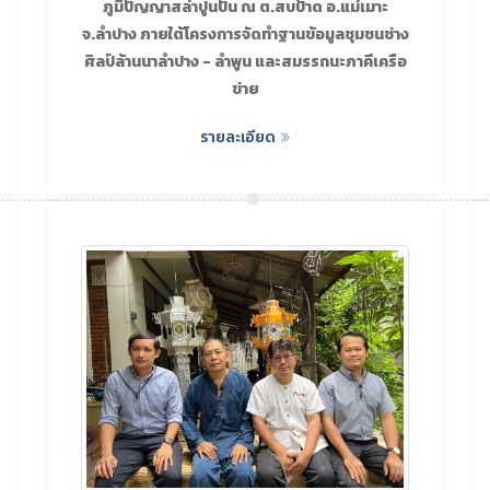
ภูมิปัญญาสล่าปูนปั้น ณ ต.สบป้าด อ.แม่เมาะ
จ.ลำปาง ภายใต้โครงการจัดทำฐานข้อมูลชุมชนช่าง
ศิลป์ล้านนาลำปาง - ลำพูน และสมรรถนะภาคีเครือ
ข่าย
รายละเอียด