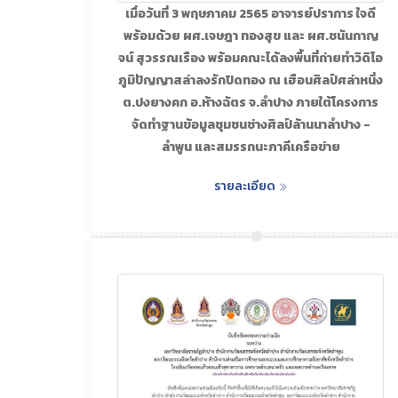
เมื่อวันที่ 3 พฤษภาคม 2565 อาจารย์ปราการ ใจดี
พร้อมด้วย ผศ.เจษฎา ทองสุข และ ผศ.ชนันกาญ
จน์ สุวรรณเรือง พร้อมคณะได้ลงพื้นที่ถ่ายทำวิดิโอ
ภูมิปัญญาสล่าลงรักปิดทอง ณ เฮือนศิลป์ศล่าหนึ่ง
ต.ปงยางคก อ.ห้างฉัตร จ.ลำปาง ภายใต้โครงการ
จัดทำฐานข้อมูลชุมชนช่างศิลป์ล้านนาลำปาง -
ลำพูน และสมรรถนะภาคีเครือข่าย
รายละเอียด