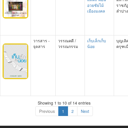
อวยชัยไม้
ราชภั
เมืองมงคล
ลำปาง
วารสาร -
วรรณคดี /
เก็บเล็กเก็บ
บุญเลิ
จุลสาร
วรรณกรรม
น้อย
ครุฑเม
Showing 1 to 10 of 14 entries
Previous
1
2
Next