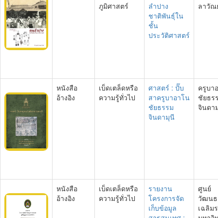
ภูมิศาสตร์
ลำปาง
ลาวัณย
ชาติพันธุ์ใน
ชั้น
ประวัติศาสตร์
หนังสือ
เบ็ดเตล็ดหรือ
ศาสตร์ : ปั๊บ
ครูบา
อ้างอิง
ความรู้ทั่วไป
สาครูบาอาโน
ชัยธร
ชัยธรรม
จินดาม
จินดามุนี
หนังสือ
เบ็ดเตล็ดหรือ
รายงาน
ศูนย์
อ้างอิง
ความรู้ทั่วไป
โครงการจัด
วัฒนธ
เก็บข้อมูล
เฉลิม
สารสนเทศ :
มหาวิ