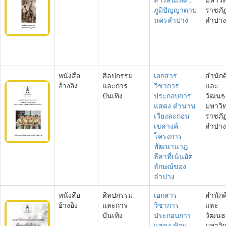
ภูมิปัญญาดาบ
ราชภั
นครลำปาง
ลำปาง
หนังสือ
ศิลปกรรม
เอกสาร
สำนัก
อ้างอิง
และการ
วิชาการ
และ
บันเทิง
ประกอบการ
วัฒนธ
แสดง ตำนาน
มหาวิ
เวียงละกอน
ราชภั
เขลางค์
ลำปาง
โครงการ
พัฒนานาฏ
ลีลาที่เน้นอัต
ลักษณ์ของ
ลำปาง
หนังสือ
ศิลปกรรม
เอกสาร
สำนัก
อ้างอิง
และการ
วิชาการ
และ
บันเทิง
ประกอบการ
วัฒนธ
แสดง ฟ้อน
มหาวิ