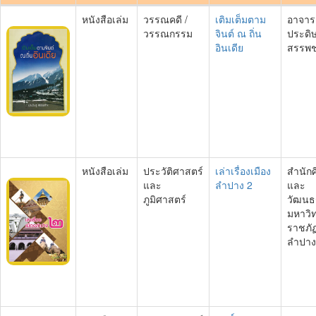
หนังสือเล่ม
วรรณคดี /
เติมเต็มตาม
อาจาร
วรรณกรรม
จินต์ ณ ถิ่น
ประดิ
อินเดีย
สรรพช
หนังสือเล่ม
ประวัติศาสตร์
เล่าเรื่องเมือง
สำนัก
และ
ลำปาง 2
และ
ภูมิศาสตร์
วัฒนธ
มหาวิ
ราชภั
ลำปาง