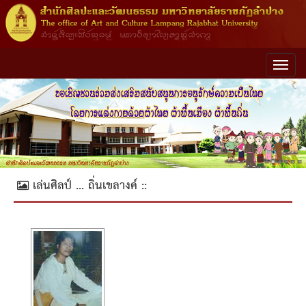
เล่นศิลป์ ... ถิ่นเขลางค์ ::