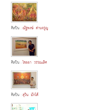
ศิลปิน :
ณัฐพงษ์ ด่านจรูญ
ศิลปิน :
ไชยยา วรรณเลิศ
ศิลปิน :
สุวิน มักได้