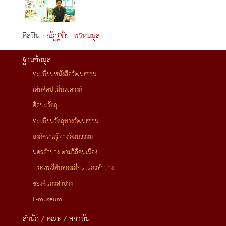
ศิลปิน :
ณัฏฐชัย พรหมมูล
ฐานข้อมูล
ทะเบียนหนังสือวัฒนธรรม
เล่นศิลป์..ถิ่นเขลางค์
ศิลปะวัตถุ
ทะเบียนวัตถุทางวัฒนธรรม
องค์ความรู้ทางวัฒนธรรม
นครลำปาง ตามวิถีคนเมือง
ประเพณีสิบสองเดือน นครลำปาง
ของดีนครลำปาง
E-museum
สำนัก / คณะ / สถาบัน