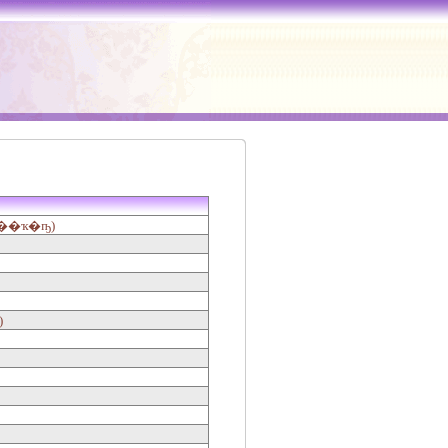
��ҡ�ҧ)
)