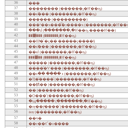
36
���
37
�������� (������¡�Ҥ��ҧ)
38
��к͡��� (�������¡�Ҥ��ҧ)
39
������ (���������)
40
���¹��ҡ���͡�з����ҡ (�������¡�Ҥ��ҧ
41
���մ (�������¡�Ҥ��ҧ ����Ҥ��)
42
��͹��� (�������¡�Ҥ��ҧ)
43
��Шͧ�ͧ �ç�� �����ç����§
44
��к͡��� (�������¡�Ҥ��ҧ)
45
��кا (�������¡�Ҥ��ҧ)
46
���͹�� (�������¡�Ҥ��ҧ)
47
����� (�������¡�Ҥ��ҧ)
48
����ͧ�Ѵ��� (�������¡�Ҥ��ҧ)
49
��ء ���� ��ء (�������¡�Ҥ��ҧ)
50
�Ҵ�ͧ����ͧ (�������¡�Ҥ��ҧ)
51
��觹�� (�������¡�Ҥ��ҧ)
52
�� (�������¡�Ҥ��ҧ)
53
�Ѻ���ͧ (�������¡�Ҥ��ҧ)
54
�պ����� (�������¡�Ҥ��ҧ)
55
�ѹ��ӷͧ����ͧ (�������¡�Ҥ��ҧ)
56
ᨡѹ (�������¡�Ҥ��ҧ)
57
��ӵ�
58
��е��¢ٴ�о����