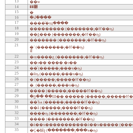
13
��ѡ
14
��͹
15
�
16
�մ����
17
����ͧ�պ����
18
��������� (�������¡�Ҥ��ҧ)
19
��ǧ��� (�������¡�Ҥ��ҧ)
20
������� (�������¡�Ҥ��ҧ)
21
ྐྵ�´ (�������¡�Ҥ��ҧ)
22
�ѹ����ع (�������¡�Ҥ��ҧ)
23
��з�� ���� �з��
24
��ͧ (�����¡���ҡ�ҧ)
25
�йҧ (�����¡���ҡ�ҧ)
26
� (�����¡�����Ҥ��ҧ)
27
�ͺ (�����¡���ҡ�ҧ)
28
���� (�����¡�����Ҥ��ҧ)
29
�ը�� ��Ш�� ���ͨ�� (�����¡�����Ҥ�
30
��Ъѧ (�����¡�����Ҥ��ҧ)
31
��ǡ (�����¡����Ҥ��ҧ)
32
����ҧ (�������¡�Ҥ��ҧ)
33
���� (�������¡�Ҥ��ҧ)
34
�á��ҡ�����������á��ҡ����� (���
35
�Ҫ�觨չ (�������¡���ҡ�ҧ)