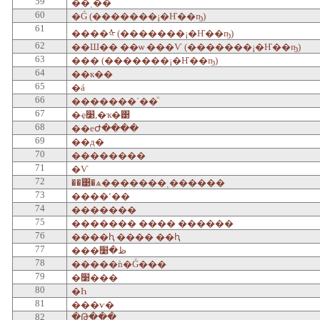
59
��ͺ��
60
�Ǵ (�������¡�Ҥ��ҧ)
61
����ᡧ (�������¡�Ҥ��ҧ)
62
��Ш�� ��ѡ ���Ѵ (�������¡�Ҥ��ҧ)
63
��� (�������¡�Ҥ��ҧ)
64
��к��
65
�á
66
�������ʹ��ͧ
67
�ҿ׹,�ҡ�͹
68
��еԺ����
69
��д�
70
��������
71
�Ѵ
72
��͹�ѧ�������ͺ������
73
����˹��
74
�������
75
������� ���� ������
76
����ԧ ���� ��ԧ
77
���ظ�׹
78
�����ǹ�Ǵ���
79
�׹���
80
�Һ
81
���ѵ�
82
�Թ���