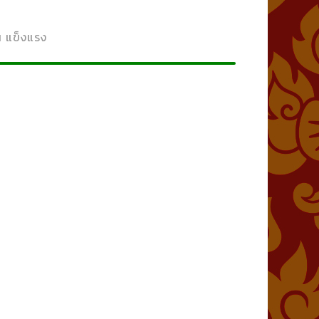
น แข็งแรง