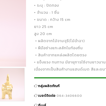
• ระบุ : ปิดทอง
• จำนวน : 1 ชิ้น
• ขนาด : กว้าง 15 cm
ยาว 25 cm
สูง 20 cm
• ผลิตจากไม้จามจุรี(ไม้ฉำฉา)
• ฝีมือช่างแกะสลักในท้องถิ่น
• สินค้าจากแหล่งผลิตโดยตรง
• แข็งแรง ทนทาน มีอายุการใช้งานยาวนา
เนื่องจากเป็นสินค้างานแฮนด์เมด สีและข
กลุ่มผลิตภัณฑ์
เบอร์ติดต่อ
064-3406600
อีเมล์