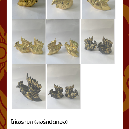
ไก่เซรามิก (ลงรักปิดทอง)