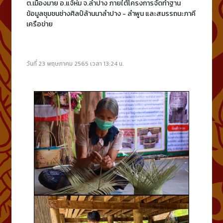
ต.เมืองมาย อ.แจ้ห่ม จ.ลำปาง ภายใต้โครงการจัดทำฐาน
ข้อมูลชุมชนช่างศิลป์ล้านนาลำปาง - ลำพูน และสมรรถนะภาคี
เครือข่าย
วันที่ 23 พฤษภาคม 2565 เวลา 13:24 น.